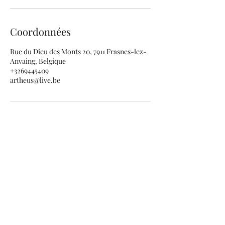
Coordonnées
Rue du Dieu des Monts 20, 7911 Frasnes-lez-
Anvaing, Belgique
+3269445409
artheus@live.be
Laboratoire dentaire Artheus
artheus@live.be
M
0475876988
Atelier : Rue Henri Lemaire 23, box 9
|
7911